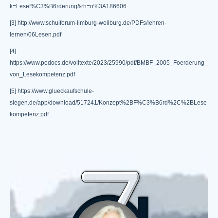
k=Lesef%C3%B6rderung&rh=n%3A186606
[3] http://www.schulforum-limburg-weilburg.de/PDFs/lehren-
lernen/06Lesen.pdf
[4]
https://www.pedocs.de/volltexte/2023/25990/pdf/BMBF_2005_Foerderung_
von_Lesekompetenz.pdf
[5]
https://www.glueckaufschule-
siegen.de/app/download/517241/Konzept%2BF%C3%B6rd%2C%2BLese
kompetenz.pdf