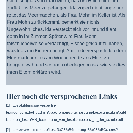
Goldfischglas von Frau Mohn, das um Hilfe bittet, um
zurück ins Meer zu gelangen. Ida zögert nicht lange und
rettet das Meermädchen, als Frau Mohn im Keller ist. Als
Frau Mohn zurückkommt, bemerkt sie nichts
Ungewöhnliches. Ida versteckt sich vor ihr und flieht
dann in ihr Zimmer. Später wird Frau Mohn
fälschlicherweise verdächtigt, Fische geklaut zu haben,
was Ida zum Kichern bringt. Am Ende verspricht Ida dem
Meermädchen, es am Wochenende ans Meer zu
bringen, während sie noch überlegen muss, wie sie dies
ihren Eltern erklären wird.
Hier noch die versprochenen Links
[1] https://bildungsserver.berlin-
brandenburg.de/fileadmin/bbb/themen/sprachbildung/Lesecurriculum/publi
kationen_lesen/HR_foerderung_von_lesekompetenz_in_der_schule.pdf
[2] https://www.amazon.de/Lesef%C3%B6rderung-B%C3%BCcher/s?