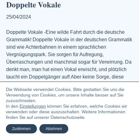
Doppelte Vokale
25/04/2024
Doppelte Vokale -Eine wilde Fahrt durch die deutsche
Grammatik! Doppelte Vokale in der deutschen Grammatik
sind wie Achterbahnen in einem sprachlichen
Vergnügungspark. Sie sorgen für Aufregung,
Überraschungen und manchmal sogar für Verwirrung. Da
denkt man, man hat einen Vokal erwischt, und plötzlich
taucht ein Doppelgänger auf! Aber keine Sorge, diese
sprachlichen Dopplungen haben ihren ganz…
Die Webseite verwendet Cookies. Bitte gestatten Sie uns die
Weiterlesen
Verwendung von Cookies, um unsere Inhalte besser auf Sie
zuzuschneiden.
In den
Einstellungen
können Sie erfahren, welche Cookies wir
verwenden oder diese auszuschalten. Weitere Informationen
© 2023 Angelika Zündel Bloggerin und Buchautorin
finden Sie auf unserer Datenschutzseite.
Facebook
Linkedin
Pinterest
Instagra
Ema
Zustimmen
Ablehnen