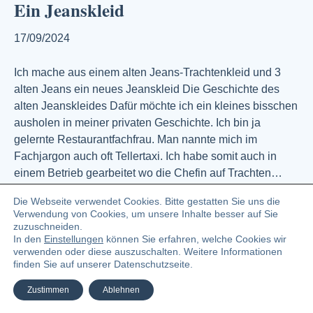
Ein Jeanskleid
17/09/2024
Ich mache aus einem alten Jeans-Trachtenkleid und 3
alten Jeans ein neues Jeanskleid Die Geschichte des
alten Jeanskleides Dafür möchte ich ein kleines bisschen
ausholen in meiner privaten Geschichte. Ich bin ja
gelernte Restaurantfachfrau. Man nannte mich im
Fachjargon auch oft Tellertaxi. Ich habe somit auch in
einem Betrieb gearbeitet wo die Chefin auf Trachten…
Weiterlesen
Die Webseite verwendet Cookies. Bitte gestatten Sie uns die
Verwendung von Cookies, um unsere Inhalte besser auf Sie
zuzuschneiden.
In den
Einstellungen
können Sie erfahren, welche Cookies wir
© 2023 Angelika Zündel Bloggerin und Buchautorin
verwenden oder diese auszuschalten. Weitere Informationen
finden Sie auf unserer Datenschutzseite.
Facebook
Linkedin
Pinterest
Instagra
Ema
Zustimmen
Ablehnen