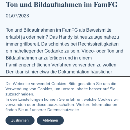
Ton und Bildaufnahmen im FamFG
01/07/2023
Ton und Bildaufnahmen im FamFG als Beweismittel
erlaubt ja oder nein? Das Handy ist heutzutage nahezu
immer griffbereit. Da scheint es bei Rechtsstreitigkeiten
ein naheliegender Gedanke zu sein, Video- oder Ton und
Bildaufnahmen anzufertigen und in einem
Familiengerichtlichen Verfahren verwenden zu wollen.
Denkbar ist hier etwa die Dokumentation häuslicher
Gewalt oder Bild- bzw. Tonaufnahmen einer…
Die Webseite verwendet Cookies. Bitte gestatten Sie uns die
Weiterlesen
Verwendung von Cookies, um unsere Inhalte besser auf Sie
zuzuschneiden.
In den
Einstellungen
können Sie erfahren, welche Cookies wir
verwenden oder diese auszuschalten. Weitere Informationen
© 2023 Angelika Zündel Bloggerin und Buchautorin
finden Sie auf unserer Datenschutzseite.
Facebook
Linkedin
Pinterest
Instagra
Ema
Zustimmen
Ablehnen