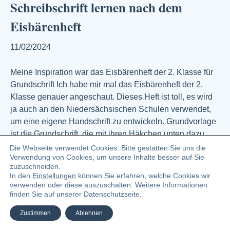
Schreibschrift lernen nach dem
Eisbärenheft
11/02/2024
Meine Inspiration war das Eisbärenheft der 2. Klasse für
Grundschrift Ich habe mir mal das Eisbärenheft der 2.
Klasse genauer angeschaut. Dieses Heft ist toll, es wird
ja auch an den Niedersächsischen Schulen verwendet,
um eine eigene Handschrift zu entwickeln. Grundvorlage
ist die Grundschrift, die mit ihren Häkchen unten dazu
führen soll, eine verbundene Schrift…
Die Webseite verwendet Cookies. Bitte gestatten Sie uns die
Verwendung von Cookies, um unsere Inhalte besser auf Sie
Weiterlesen
zuzuschneiden.
In den
Einstellungen
können Sie erfahren, welche Cookies wir
verwenden oder diese auszuschalten. Weitere Informationen
finden Sie auf unserer Datenschutzseite.
© 2023 Angelika Zündel Bloggerin und Buchautorin
Zustimmen
Ablehnen
Facebook
Linkedin
Pinterest
Instagra
Ema