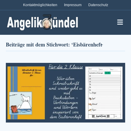
Kontaktmöglichkeiten
Impressum
Datenschutz
Na
Beiträge mit dem Stichwort: ‘Eisbärenheft̵