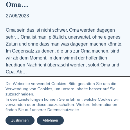
Oma…
27/06/2023
Oma sein das ist nicht schwer, Oma werden dagegen
sehr… Oma ist man, plötzlich, unerwartet, ohne eigenes
Zutun und ohne dass man was dagegen machen könnte.
Im Gegensatz zu denen, die uns zur Oma machen, sind
wir ab dem Moment, in dem wir mit der hoffentlich
freudigen Nachricht überrascht werden, sofort Oma und
Opa. Ab…
Weiterlesen
Die Webseite verwendet Cookies. Bitte gestatten Sie uns die
Verwendung von Cookies, um unsere Inhalte besser auf Sie
zuzuschneiden.
In den
Einstellungen
können Sie erfahren, welche Cookies wir
© 2023 Angelika Zündel Bloggerin und Buchautorin
verwenden oder diese auszuschalten. Weitere Informationen
finden Sie auf unserer Datenschutzseite.
Facebook
Linkedin
Pinterest
Instagra
Ema
Zustimmen
Ablehnen