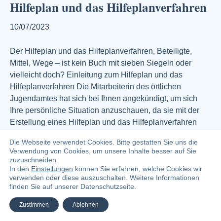
Hilfeplan und das Hilfeplanverfahren
10/07/2023
Der Hilfeplan und das Hilfeplanverfahren, Beteiligte,
Mittel, Wege – ist kein Buch mit sieben Siegeln oder
vielleicht doch? Einleitung zum Hilfeplan und das
Hilfeplanverfahren Die Mitarbeiterin des örtlichen
Jugendamtes hat sich bei Ihnen angekündigt, um sich
Ihre persönliche Situation anzuschauen, da sie mit der
Erstellung eines Hilfeplan und das Hilfeplanverfahren
betraut worden ist. Meistens ist…
Die Webseite verwendet Cookies. Bitte gestatten Sie uns die
Weiterlesen
Verwendung von Cookies, um unsere Inhalte besser auf Sie
zuzuschneiden.
In den
Einstellungen
können Sie erfahren, welche Cookies wir
verwenden oder diese auszuschalten. Weitere Informationen
© 2023 Angelika Zündel Bloggerin und Buchautorin
finden Sie auf unserer Datenschutzseite.
Facebook
Linkedin
Pinterest
Instagra
Ema
Zustimmen
Ablehnen