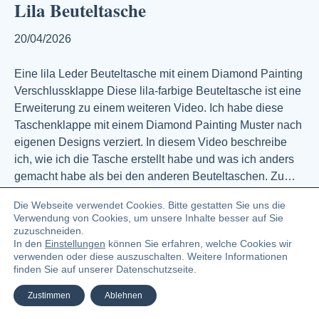
Lila Beuteltasche
20/04/2026
Eine lila Leder Beuteltasche mit einem Diamond Painting
Verschlussklappe Diese lila-farbige Beuteltasche ist eine
Erweiterung zu einem weiteren Video. Ich habe diese
Taschenklappe mit einem Diamond Painting Muster nach
eigenen Designs verziert. In diesem Video beschreibe
ich, wie ich die Tasche erstellt habe und was ich anders
gemacht habe als bei den anderen Beuteltaschen. Zu…
Weiterlesen
Die Webseite verwendet Cookies. Bitte gestatten Sie uns die
Verwendung von Cookies, um unsere Inhalte besser auf Sie
zuzuschneiden.
In den
Einstellungen
können Sie erfahren, welche Cookies wir
© 2023 Angelika Zündel Bloggerin und Buchautorin
verwenden oder diese auszuschalten. Weitere Informationen
finden Sie auf unserer Datenschutzseite.
Facebook
Linkedin
Pinterest
Instagra
Ema
Zustimmen
Ablehnen