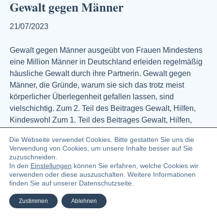
Gewalt gegen Männer
21/07/2023
Gewalt gegen Männer ausgeübt von Frauen Mindestens
eine Million Männer in Deutschland erleiden regelmäßig
häusliche Gewalt durch ihre Partnerin. Gewalt gegen
Männer, die Gründe, warum sie sich das trotz meist
körperlicher Überlegenheit gefallen lassen, sind
vielschichtig. Zum 2. Teil des Beitrages Gewalt, Hilfen,
Kindeswohl Zum 1. Teil des Beitrages Gewalt, Hilfen,
Kindeswohl Die Formen der…
Die Webseite verwendet Cookies. Bitte gestatten Sie uns die
Weiterlesen
Verwendung von Cookies, um unsere Inhalte besser auf Sie
zuzuschneiden.
In den
Einstellungen
können Sie erfahren, welche Cookies wir
verwenden oder diese auszuschalten. Weitere Informationen
© 2023 Angelika Zündel Bloggerin und Buchautorin
finden Sie auf unserer Datenschutzseite.
Facebook
Linkedin
Pinterest
Instagra
Ema
Zustimmen
Ablehnen