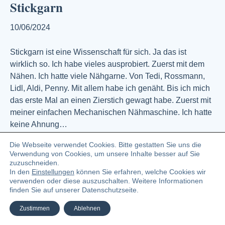
Stickgarn
10/06/2024
Stickgarn ist eine Wissenschaft für sich. Ja das ist
wirklich so. Ich habe vieles ausprobiert. Zuerst mit dem
Nähen. Ich hatte viele Nähgarne. Von Tedi, Rossmann,
Lidl, Aldi, Penny. Mit allem habe ich genäht. Bis ich mich
das erste Mal an einen Zierstich gewagt habe. Zuerst mit
meiner einfachen Mechanischen Nähmaschine. Ich hatte
keine Ahnung…
Weiterlesen
Die Webseite verwendet Cookies. Bitte gestatten Sie uns die
Verwendung von Cookies, um unsere Inhalte besser auf Sie
zuzuschneiden.
In den
Einstellungen
können Sie erfahren, welche Cookies wir
© 2023 Angelika Zündel Bloggerin und Buchautorin
verwenden oder diese auszuschalten. Weitere Informationen
finden Sie auf unserer Datenschutzseite.
Facebook
Linkedin
Pinterest
Instagra
Ema
Zustimmen
Ablehnen