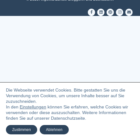
F
L
P
I
E
a
i
i
n
m
c
n
n
s
a
e
k
t
t
i
b
e
e
a
l
o
d
r
g
o
i
e
r
k
n
s
a
t
m
Die Webseite verwendet Cookies. Bitte gestatten Sie uns die
Verwendung von Cookies, um unsere Inhalte besser auf Sie
zuzuschneiden.
In den
Einstellungen
können Sie erfahren, welche Cookies wir
verwenden oder diese auszuschalten. Weitere Informationen
finden Sie auf unserer Datenschutzseite.
Zustimmen
Ablehnen