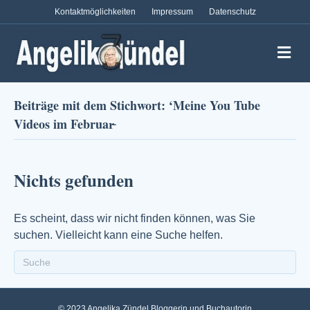
Kontaktmöglichkeiten
Impressum
Datenschutz
N
a
v
i
g
Beiträge mit dem Stichwort: ‘Meine You Tube
a
Videos im Februar̵
t
i
o
n
Nichts gefunden
Es scheint, dass wir nicht finden können, was Sie
suchen. Vielleicht kann eine Suche helfen.
© 2023 Angelika Zündel Bloggerin und Buchautorin