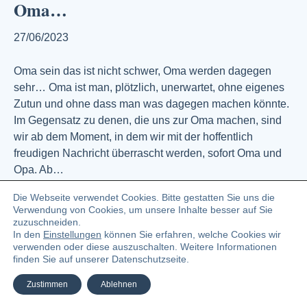
Oma…
27/06/2023
Oma sein das ist nicht schwer, Oma werden dagegen
sehr… Oma ist man, plötzlich, unerwartet, ohne eigenes
Zutun und ohne dass man was dagegen machen könnte.
Im Gegensatz zu denen, die uns zur Oma machen, sind
wir ab dem Moment, in dem wir mit der hoffentlich
freudigen Nachricht überrascht werden, sofort Oma und
Opa. Ab…
Weiterlesen
Die Webseite verwendet Cookies. Bitte gestatten Sie uns die
Verwendung von Cookies, um unsere Inhalte besser auf Sie
zuzuschneiden.
In den
Einstellungen
können Sie erfahren, welche Cookies wir
© 2023 Angelika Zündel Bloggerin und Buchautorin
verwenden oder diese auszuschalten. Weitere Informationen
finden Sie auf unserer Datenschutzseite.
Facebook
Linkedin
Pinterest
Instagra
Ema
Zustimmen
Ablehnen