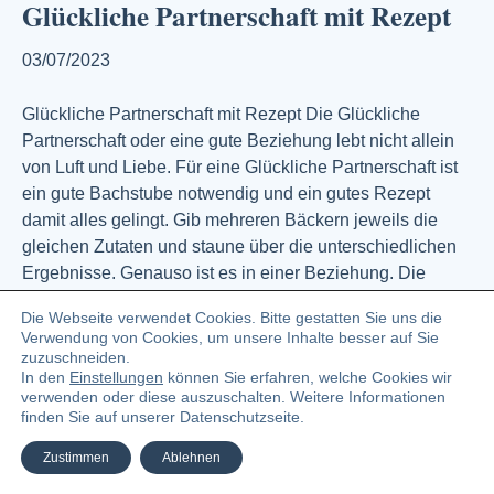
Glückliche Partnerschaft mit Rezept
03/07/2023
Glückliche Partnerschaft mit Rezept Die Glückliche
Partnerschaft oder eine gute Beziehung lebt nicht allein
von Luft und Liebe. Für eine Glückliche Partnerschaft ist
ein gute Bachstube notwendig und ein gutes Rezept
damit alles gelingt. Gib mehreren Bäckern jeweils die
gleichen Zutaten und staune über die unterschiedlichen
Ergebnisse. Genauso ist es in einer Beziehung. Die
Grundzutaten…
Die Webseite verwendet Cookies. Bitte gestatten Sie uns die
Weiterlesen
Verwendung von Cookies, um unsere Inhalte besser auf Sie
zuzuschneiden.
In den
Einstellungen
können Sie erfahren, welche Cookies wir
verwenden oder diese auszuschalten. Weitere Informationen
© 2023 Angelika Zündel Bloggerin und Buchautorin
finden Sie auf unserer Datenschutzseite.
Facebook
Linkedin
Pinterest
Instagra
Ema
Zustimmen
Ablehnen