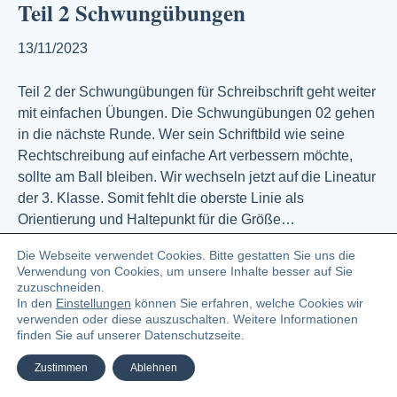
Teil 2 Schwungübungen
13/11/2023
Teil 2 der Schwungübungen für Schreibschrift geht weiter
mit einfachen Übungen. Die Schwungübungen 02 gehen
in die nächste Runde. Wer sein Schriftbild wie seine
Rechtschreibung auf einfache Art verbessern möchte,
sollte am Ball bleiben. Wir wechseln jetzt auf die Lineatur
der 3. Klasse. Somit fehlt die oberste Linie als
Orientierung und Haltepunkt für die Größe…
Weiterlesen
Die Webseite verwendet Cookies. Bitte gestatten Sie uns die
Verwendung von Cookies, um unsere Inhalte besser auf Sie
zuzuschneiden.
In den
Einstellungen
können Sie erfahren, welche Cookies wir
© 2023 Angelika Zündel Bloggerin und Buchautorin
verwenden oder diese auszuschalten. Weitere Informationen
finden Sie auf unserer Datenschutzseite.
Facebook
Linkedin
Pinterest
Instagra
Ema
Zustimmen
Ablehnen