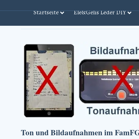
Startseite
Ele&Gelis Leder DIY
Beiträge mit dem Stichwort: ‘STGB̵
Ton und Bildaufnahmen im FamF