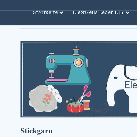
Startseite
Ele&Gelis Leder DIY
Beiträge mit dem Stichwort: ‘Stickgarn̵
Stickgarn